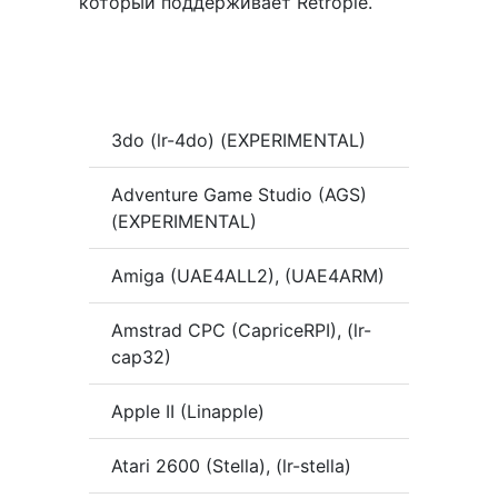
который поддерживает Retropie.
3do (lr-4do) (EXPERIMENTAL)
Adventure Game Studio (AGS)
(EXPERIMENTAL)
Amiga (UAE4ALL2), (UAE4ARM)
Amstrad CPC (CapriceRPI), (lr-
cap32)
Apple II (Linapple)
Atari 2600 (Stella), (lr-stella)