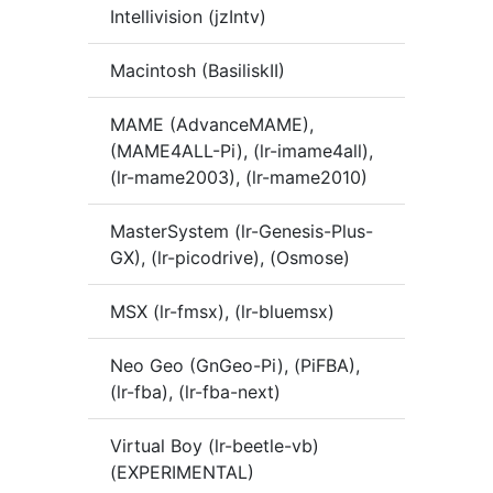
Intellivision (jzIntv)
Macintosh (BasiliskII)
MAME (AdvanceMAME),
(MAME4ALL-Pi), (lr-imame4all),
(lr-mame2003), (lr-mame2010)
MasterSystem (lr-Genesis-Plus-
GX), (lr-picodrive), (Osmose)
MSX (lr-fmsx), (lr-bluemsx)
Neo Geo (GnGeo-Pi), (PiFBA),
(lr-fba), (lr-fba-next)
Virtual Boy (lr-beetle-vb)
(EXPERIMENTAL)