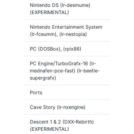
Nintendo DS (lr-desmume)
(EXPERIMENTAL)
Nintendo Entertainment System
(lr-fceumm), (lr-nestopia)
PC (DOSBox), (rpix86)
PC Engine/TurboGrafx-16 (lr-
mednafen-pce-fast) (lr-beetle-
supergrafx)
Ports
Cave Story (lr-nxengine)
Descent 1 & 2 (DXX-Rebirth)
(EXPERIMENTAL)