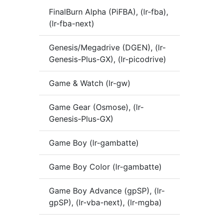
FinalBurn Alpha (PiFBA), (lr-fba),
(lr-fba-next)
Genesis/Megadrive (DGEN), (lr-
Genesis-Plus-GX), (lr-picodrive)
Game & Watch (lr-gw)
Game Gear (Osmose), (lr-
Genesis-Plus-GX)
Game Boy (lr-gambatte)
Game Boy Color (lr-gambatte)
Game Boy Advance (gpSP), (lr-
gpSP), (lr-vba-next), (lr-mgba)