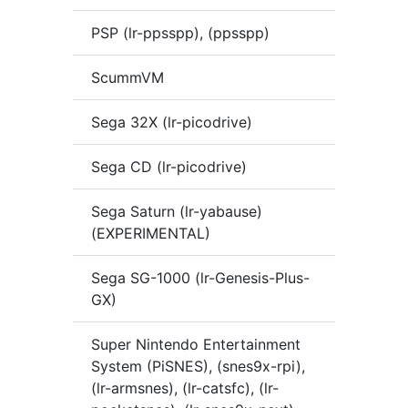
PSP (lr-ppsspp), (ppsspp)
ScummVM
Sega 32X (lr-picodrive)
Sega CD (lr-picodrive)
Sega Saturn (lr-yabause)
(EXPERIMENTAL)
Sega SG-1000 (lr-Genesis-Plus-
GX)
Super Nintendo Entertainment
System (PiSNES), (snes9x-rpi),
(lr-armsnes), (lr-catsfc), (lr-