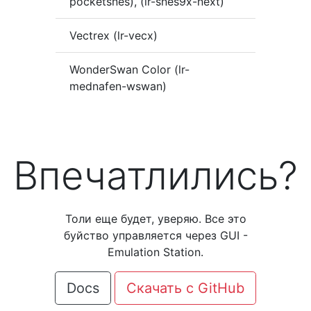
pocketsnes), (lr-snes9x-next)
Vectrex (lr-vecx)
WonderSwan Color (lr-
mednafen-wswan)
Впечатлились?
Толи еще будет, уверяю. Все это
буйство управляется через GUI -
Emulation Station.
Docs
Скачать с GitHub